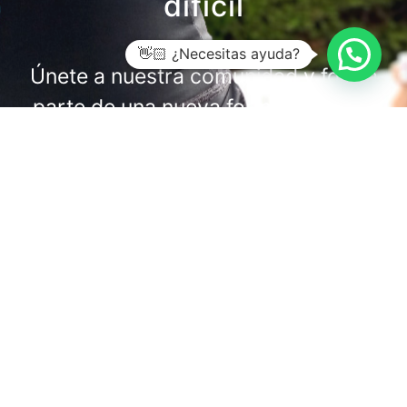
difícil
👋🏻 ¿Necesitas ayuda?
Únete a nuestra comunidad y forma
parte de una nueva forma de hacer
ejercicio con electroestimulación
muscular (EMS).
VENTAJAS