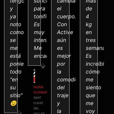
tengo
suficiente
cambiado
más
y
para
el
de
ya
tonificar.
cuerpo.
4
noto
Es
Con
kg
como
muy
Active
en
se
intenso!
aún
tres
me
Me
es
semanas.
está
encanta!
mejor
Es
poniendo
por
increíble
todo
la
cómo
"en
comodidad
me
su
del
siento
NURA
SUGRAÑES
sitio"
traje
que
SANT
😉
y
me
CUGAT
DEL
la
voy
VALLES