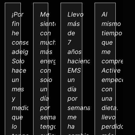
¡Por
Me
Llevo
Al
fin
siento
más
mismo
he
con
de
tiempo
conseguido
mucha
7
que
adelgazar!
más
años
me
Solo
energía,
haciendo
compre
hace
con
EMS
Active
un
solo
un
empecé
mes
un
día
con
y
día
por
una
medio
por
semana,
dieta.
que
semana
me
llevo
lo
tengo
ha
perdidos